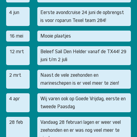
4 jun
Eerste avondcruise 24 juni de opbrengst
is voor roparun Texel team 284!
16 mei
Mooie plaatjes
12 mrt
Beleef Sail Den Helder vanaf de TX44! 29
juni t/m 2 juli
2 mrt
Naast de vele zeehonden en
marineschepen is er veel meer te zien!
4 apr
Wij varen ook op Goede Vrijdag, eerste en
tweede Paasdag
28 feb
Vandaag 28 februari lagen er weer veel
zeehonden en er was nog veel meer te