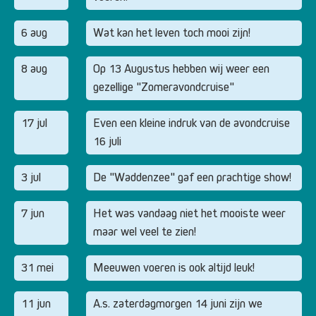
6 aug
Wat kan het leven toch mooi zijn!
8 aug
Op 13 Augustus hebben wij weer een
gezellige "Zomeravondcruise"
17 jul
Even een kleine indruk van de avondcruise
16 juli
3 jul
De "Waddenzee" gaf een prachtige show!
7 jun
Het was vandaag niet het mooiste weer
maar wel veel te zien!
31 mei
Meeuwen voeren is ook altijd leuk!
11 jun
A.s. zaterdagmorgen 14 juni zijn we