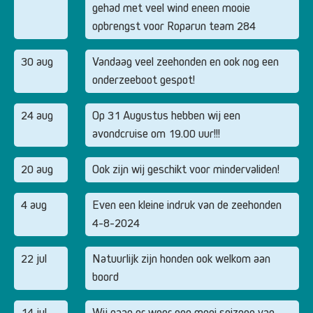
gehad met veel wind eneen mooie
opbrengst voor Roparun team 284
30 aug
Vandaag veel zeehonden en ook nog een
onderzeeboot gespot!
24 aug
Op 31 Augustus hebben wij een
avondcruise om 19.00 uur!!!
20 aug
Ook zijn wij geschikt voor mindervaliden!
4 aug
Even een kleine indruk van de zeehonden
4-8-2024
22 jul
Natuurlijk zijn honden ook welkom aan
boord
14 jul
Wij gaan er weer een mooi seizoen van