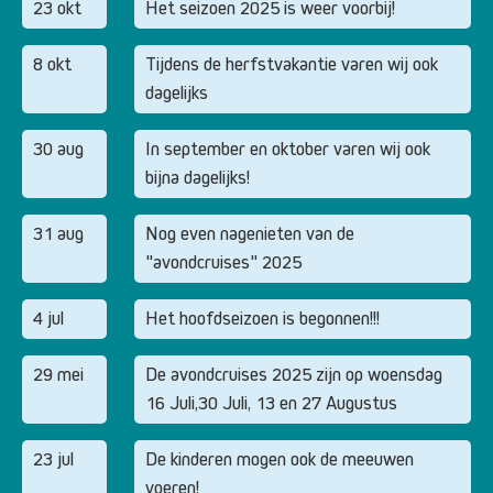
23 okt
Het seizoen 2025 is weer voorbij!
8 okt
Tijdens de herfstvakantie varen wij ook
dagelijks
30 aug
In september en oktober varen wij ook
bijna dagelijks!
31 aug
Nog even nagenieten van de
"avondcruises" 2025
4 jul
Het hoofdseizoen is begonnen!!!
29 mei
De avondcruises 2025 zijn op woensdag
16 Juli,30 Juli, 13 en 27 Augustus
23 jul
De kinderen mogen ook de meeuwen
voeren!