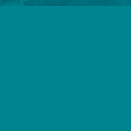
De cruises vertrekken vanuit de haven van Oudeschild,
tegenover haven nr. 6 op Texel. We varen naar zandplaat De
Razende Bol waar we zeehonden gaan spotten. Vervolgens
varen we door de Marinehaven Den Helder voor een uniek zicht
vanaf het water. Daarna varen we terug naar de haven van
Texel. Onderweg is er een prachtig uitzicht op diverse
bezienswaardigheden op het eiland en op de waddenzee.
meer informatie >
Menu
Locatie
TX44 Waddencruise
Dagje Texel
Haven 6
Activiteiten op Texel
1792 AE Oudeschild (Texel)
Rondvaart De Razende Bol
+31(0)222-700219