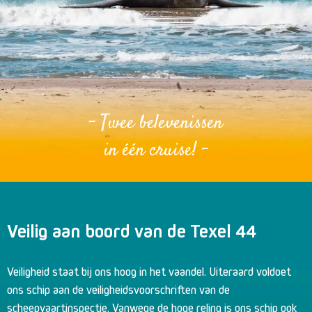
- Twee belevenissen
in één cruise! -
Veilig aan boord van de Texel 44
Veiligheid staat bij ons hoog in het vaandel. Uiteraard voldoet
ons schip aan de veiligheidsvoorschriften van de
scheepvaartinspectie. Vanwege de hoge reling is ons schip ook