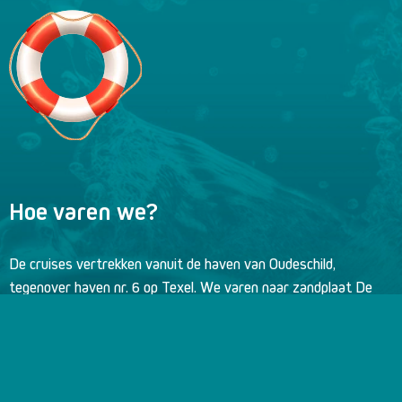
Hoe varen we?
De cruises vertrekken vanuit de haven van Oudeschild,
tegenover haven nr. 6 op Texel. We varen naar zandplaat De
Razende Bol waar we zeehonden gaan spotten. Vervolgens
varen we door de Marinehaven Den Helder voor een uniek zicht
vanaf het water. Daarna varen we terug naar de haven van
Texel. Onderweg is er een prachtig uitzicht op diverse