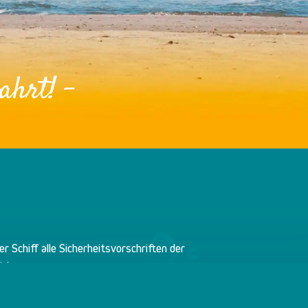
ahrt! -
er Schiff alle Sicherheitsvorschriften der
icher.