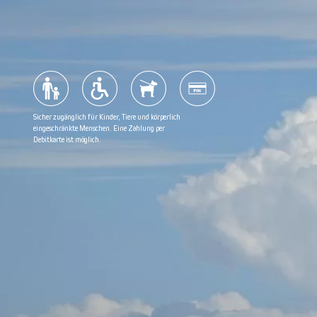
Seehunde
Gruppenrabatt
Sommerabendkreuzfahrt
Häufig gestellte Fragen
Sicher zugänglich für Kinder, Tiere und körperlich
Segelroute
Möchten Sie Ihre Erfahrungen auf Google teilen?
eingeschränkte Menschen. Eine Zahlung per
Debitkarte ist möglich.