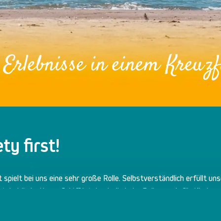
 Erlebnisse
in einem Kreuzf
ty first!
t spielt bei uns eine sehr große Rolle. Selbstverständlich erfüllt uns
rtsbehörde. Unser Schiff ist durch die hohe Reling auch für Kinder s