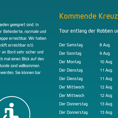
Kommende Kreuz
jeden geeignet sind. In
Tour entlang der Robben u
r Behinderte, normale und
reppe erreichbar. Wir haben
Der Samstag
8 Aug
ift erreichbar ist).
 an Bord sehr sicher und
Der Sonntag
9 Aug
ch mal einen Blick auf den
Der Montag
10 Aug
 Hunde sind willkommen
Der Dienstag
11 Aug
 werden. Sie können bar
Der Dienstag
11 Aug
Der Mittwoch
12 Aug
Der Mittwoch
12 Aug
Der Donnerstag
13 Aug
Der Donnerstag
13 Aug