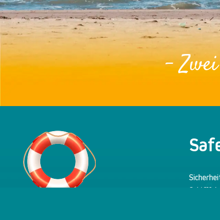
- Zwei
Safe
Sicherhei
Schifffah