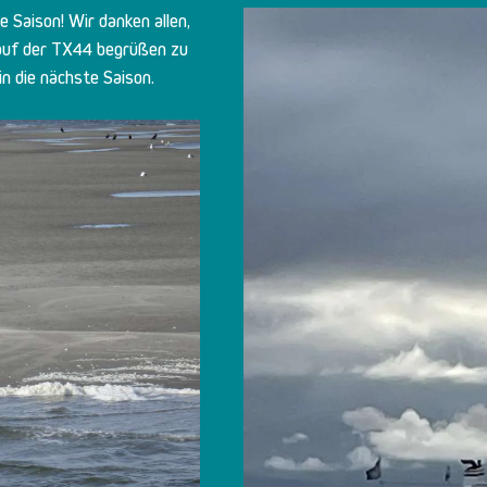
e Saison! Wir danken allen,
r auf der TX44 begrüßen zu
n die nächste Saison.