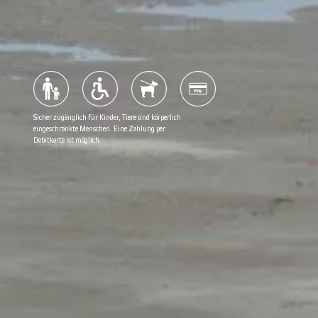
Seehunde
Gruppenrabatt
Sommerabendkreuzfahrt
Häufig gestellte Fragen
Sicher zugänglich für Kinder, Tiere und körperlich
Segelroute
Möchten Sie Ihre Erfahrungen auf Google teilen?
eingeschränkte Menschen. Eine Zahlung per
Debitkarte ist möglich.