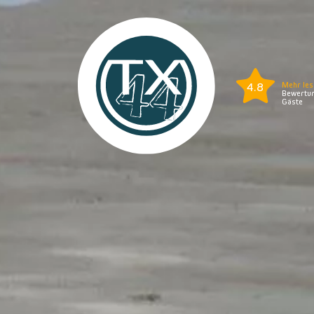
4.8
Mehr les
Bewertun
Gäste