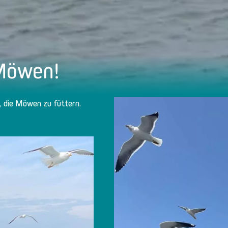
 Möwen!
t, die Möwen zu füttern.