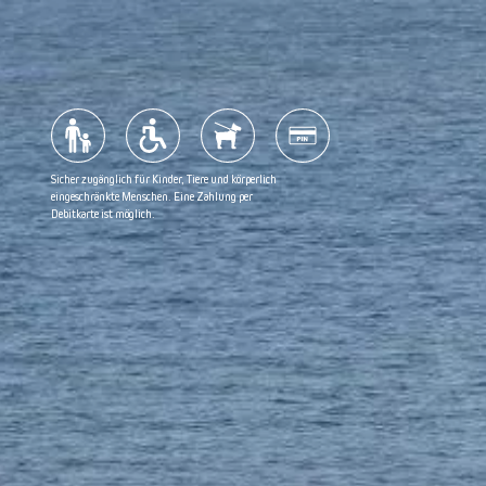
Seehunde
Gruppenrabatt
Sommerabendkreuzfahrt
Häufig gestellte Fragen
Sicher zugänglich für Kinder, Tiere und körperlich
Segelroute
Möchten Sie Ihre Erfahrungen auf Google teilen?
eingeschränkte Menschen. Eine Zahlung per
Debitkarte ist möglich.