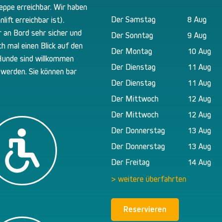
reppe erreichbar. Wir haben
Der Samstag
8 Aug
ift erreichbar ist).
 an Bord sehr sicher und
Der Sonntag
9 Aug
ch mal einen Blick auf den
Der Montag
10 Aug
 Hunde sind willkommen
Der Dienstag
11 Aug
 werden. Sie können bar
Der Dienstag
11 Aug
Der Mittwoch
12 Aug
Der Mittwoch
12 Aug
Der Donnerstag
13 Aug
Der Donnerstag
13 Aug
Der Freitag
14 Aug
> weitere überfahrten
Reservieren