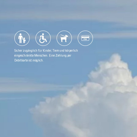
Seehunde
Gruppenrabatt
Sommerabendkreuzfahrt
Häufig gestellte Fragen
Sicher zugänglich für Kinder, Tiere und körperlich
Segelroute
Möchten Sie Ihre Erfahrungen auf Google teilen?
eingeschränkte Menschen. Eine Zahlung per
Debitkarte ist möglich.