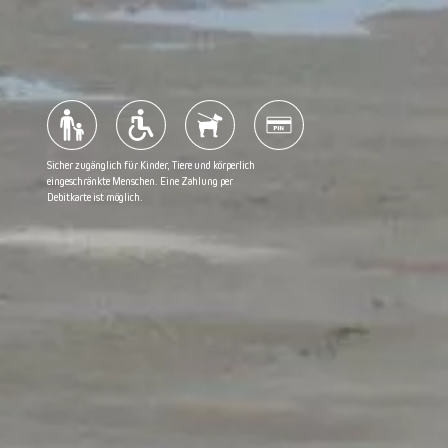
Seehunde
Gruppenrabatt
Sommerabendkreuzfahrt
Häufig gestellte Fragen
Sicher zugänglich für Kinder, Tiere und körperlich
Segelroute
Möchten Sie Ihre Erfahrungen auf Google teilen?
eingeschränkte Menschen. Eine Zahlung per
Debitkarte ist möglich.