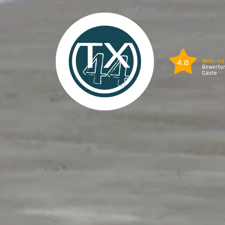
4.8
Mehr les
Bewertun
Gäste